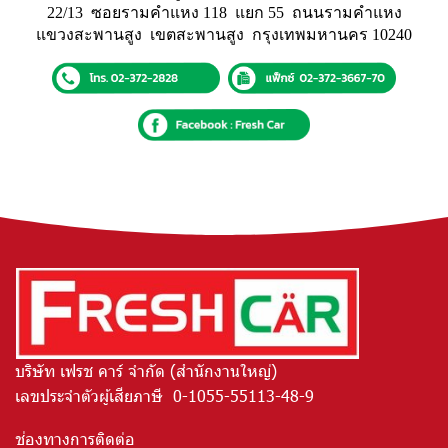
22/13 ซอยรามคำแหง 118 แยก 55 ถนนรามคำแหง
แขวงสะพานสูง เขตสะพานสูง กรุงเทพมหานคร 10240
บริษัท เฟรช คาร์ จำกัด (สำนักงานใหญ่)
เลขประจำตัวผู้เสียภาษี 0-1055-55113-48-9
ช่องทางการติดต่อ